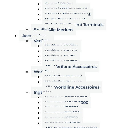
Sunmi P2 Pro
Sunmi P2 Smartpad
Mobiele Pinautomaat
Vaste Pinautomaat
Bekijk Alle Sunmi Terminals
Bekijk Alle Merken
Accessoires
Verifone
Verifone V400m
Verifone VX680
Verifone P400
Verifone VX820
Alle Verifone Accessoires
Worldline
Worldline Yomani
Worldline Yomova
Alle Worldline Accessoires
Ingenico
Ingenico DESK 5000
Ingenico MOVE 5000
Ingenico IPP350
Ingenico IWL250
Ingenico ICT250
Ingenico EX8000