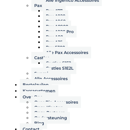
Alle Ingenico Accessoires
Pax
Pax A77
Pax A920
Pax A960
Pax A8900
Pax A920 Pro
Pax A80
Pax A35
Pax S300
Alle Pax Accessoires
Castles
Castles S1F2
Castles S1E2L
Sunmi
Alle Accessoires
Bestelzuilen
Kassasystemen
Over Ons
Over Pin Accessoires
Onze Klanten
Onze Partners
Ondersteuning
Blog
Contact