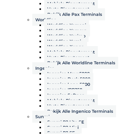
Mobiele Pinautomaat
Vaste Pinautomaat
Bekijk Alle Pax Terminals
Worldline
Worldline Yomani
Worldline Yomova
Worldline Yoximo
Worldline Yumi
Worldline Xengo
Mobiele Pinautomaat
Vaste Pinautomaat
Bekijk Alle Worldline Terminals
Ingenico
Ingenico Move5000
Ingenico Desk 5000
Ingenico Lane 5000
Ingenico IPP350
Ingenico Softpos
Mobiele Pinautomaat
Vaste Pinautomaat
Bekijk Alle Ingenico Terminals
Sunmi
Sunmi P2 Lite SE
Sunmi P2 Mini
Sunmi P2 SE