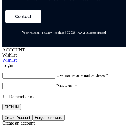
Contact
Voorwaarden
|
privacy
|
cookies
|
©2026 www.pinaccessoires.nl
ACCOUNT
Wishlist
Wishlist
Login
Username or email address
*
Password
*
Remember me
SIGN IN
Create Account
Forgot password
Create an account