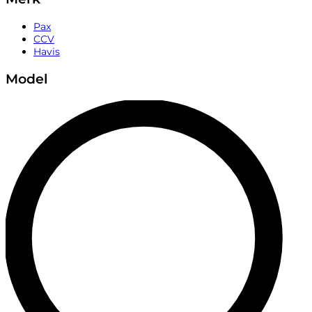
Pax
CCV
Havis
Model