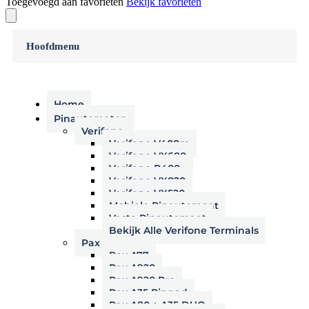
Toegevoegd aan favorieten
Bekijk favorieten
Hoofdmenu
Home
Pinautomaten
Verifone
Verifone V400m
Verifone VX680
Verifone P400
Verifone VX820
Verifone VX520
Mobiele Pinautomaat
Vaste Pinautomaat
Bekijk Alle Verifone Terminals
Pax
Pax A77
Pax A920
Pax A920 Pro
Pax A35 Pinpad
Pax A80 + A35 DUO