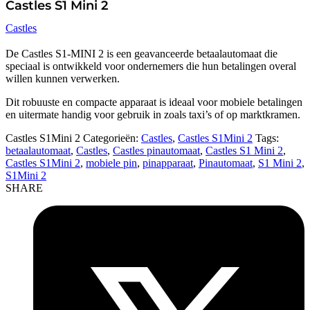
Castles S1 Mini 2
Castles
De Castles S1-MINI 2 is een geavanceerde betaalautomaat die
speciaal is ontwikkeld voor ondernemers die hun betalingen overal
willen kunnen verwerken.
Dit robuuste en compacte apparaat is ideaal voor mobiele betalingen
en uitermate handig voor gebruik in zoals taxi’s of op marktkramen.
Castles S1Mini 2
Categorieën:
Castles
,
Castles S1Mini 2
Tags:
betaalautomaat
,
Castles
,
Castles pinautomaat
,
Castles S1 Mini 2
,
Castles S1Mini 2
,
mobiele pin
,
pinapparaat
,
Pinautomaat
,
S1 Mini 2
,
S1Mini 2
SHARE