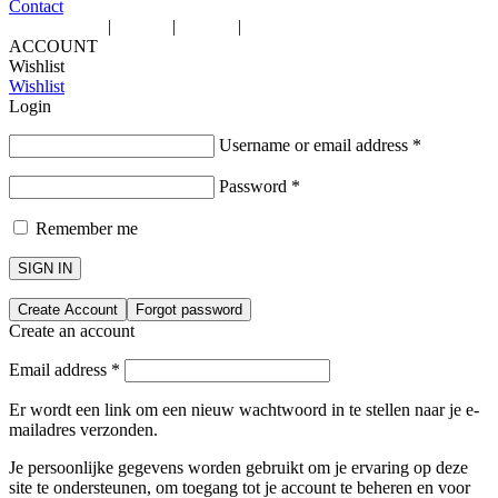
Contact
Voorwaarden
|
privacy
|
cookies
|
©2026 www.pinaccessoires.nl
ACCOUNT
Wishlist
Wishlist
Login
Username or email address
*
Password
*
Remember me
SIGN IN
Create Account
Forgot password
Create an account
Email address
*
Er wordt een link om een nieuw wachtwoord in te stellen naar je e-
mailadres verzonden.
Je persoonlijke gegevens worden gebruikt om je ervaring op deze
site te ondersteunen, om toegang tot je account te beheren en voor