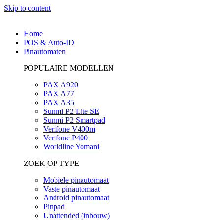
Skip to content
Home
POS & Auto-ID
Pinautomaten
POPULAIRE MODELLEN
PAX A920
PAX A77
PAX A35
Sunmi P2 Lite SE
Sunmi P2 Smartpad
Verifone V400m
Verifone P400
Worldline Yomani
ZOEK OP TYPE
Mobiele pinautomaat
Vaste pinautomaat
Android pinautomaat
Pinpad
Unattended (inbouw)